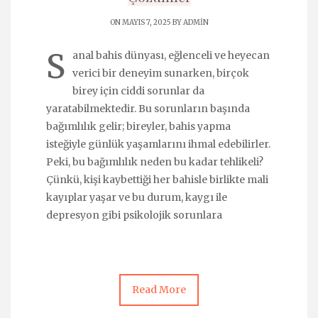
ON MAYIS 7, 2025 BY
ADMIN
S
anal bahis dünyası, eğlenceli ve heyecan
verici bir deneyim sunarken, birçok
birey için ciddi sorunlar da
yaratabilmektedir. Bu sorunların başında
bağımlılık gelir; bireyler, bahis yapma
isteğiyle günlük yaşamlarını ihmal edebilirler.
Peki, bu bağımlılık neden bu kadar tehlikeli?
Çünkü, kişi kaybettiği her bahisle birlikte mali
kayıplar yaşar ve bu durum, kaygı ile
depresyon gibi psikolojik sorunlara
Read More