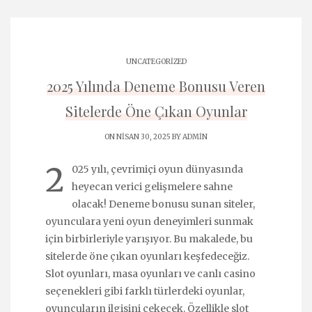
UNCATEGORIZED
2025 Yılında Deneme Bonusu Veren
Sitelerde Öne Çıkan Oyunlar
ON NISAN 30, 2025 BY
ADMIN
2
025 yılı, çevrimiçi oyun dünyasında
heyecan verici gelişmelere sahne
olacak! Deneme bonusu sunan siteler,
oyunculara yeni oyun deneyimleri sunmak
için birbirleriyle yarışıyor. Bu makalede, bu
sitelerde öne çıkan oyunları keşfedeceğiz.
Slot oyunları, masa oyunları ve canlı casino
seçenekleri gibi farklı türlerdeki oyunlar,
oyuncuların ilgisini çekecek. Özellikle slot