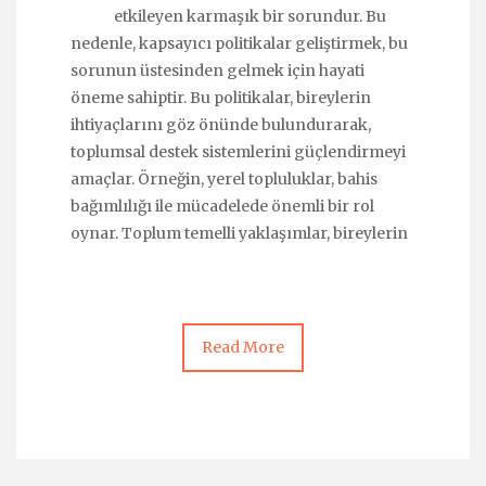
etkileyen karmaşık bir sorundur. Bu
nedenle, kapsayıcı politikalar geliştirmek, bu
sorunun üstesinden gelmek için hayati
öneme sahiptir. Bu politikalar, bireylerin
ihtiyaçlarını göz önünde bulundurarak,
toplumsal destek sistemlerini güçlendirmeyi
amaçlar. Örneğin, yerel topluluklar, bahis
bağımlılığı ile mücadelede önemli bir rol
oynar. Toplum temelli yaklaşımlar, bireylerin
Read More