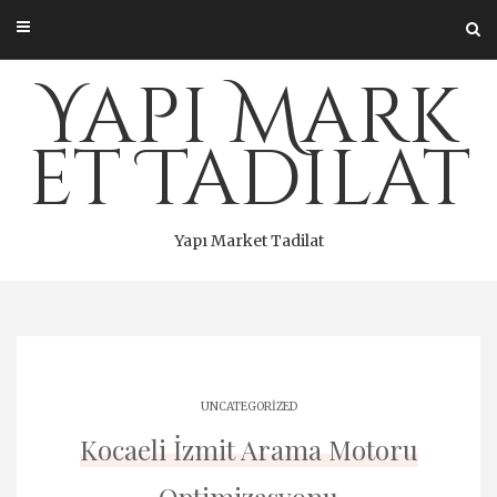
Skip
to
content
Yapı Mark
et Tadilat
Yapı Market Tadilat
UNCATEGORIZED
Kocaeli İzmit Arama Motoru