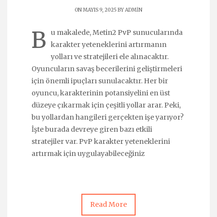
ON MAYIS 9, 2025 BY
ADMIN
B
u makalede, Metin2 PvP sunucularında
karakter yeteneklerini artırmanın
yolları ve stratejileri ele alınacaktır.
Oyuncuların savaş becerilerini geliştirmeleri
için önemli ipuçları sunulacaktır. Her bir
oyuncu, karakterinin potansiyelini en üst
düzeye çıkarmak için çeşitli yollar arar. Peki,
bu yollardan hangileri gerçekten işe yarıyor?
İşte burada devreye giren bazı etkili
stratejiler var. PvP karakter yeteneklerini
artırmak için uygulayabileceğiniz
Read More