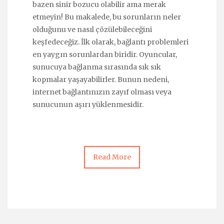
bazen sinir bozucu olabilir ama merak
etmeyin! Bu makalede, bu sorunların neler
olduğunu ve nasıl çözülebileceğini
keşfedeceğiz. İlk olarak, bağlantı problemleri
en yaygın sorunlardan biridir. Oyuncular,
sunucuya bağlanma sırasında sık sık
kopmalar yaşayabilirler. Bunun nedeni,
internet bağlantınızın zayıf olması veya
sunucunun aşırı yüklenmesidir.
Read More