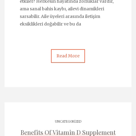
etkiler? Herkesin hayatında zorluklar vardır,
ama sanal bahis kaybı, ailevi dinamikleri
sarsabilir. Aile üyeleri arasında iletişim
eksiklikleri doğabilir ve bu da
Read More
UNCATEGORIZED
Benefits Of Vitamin D Supplement