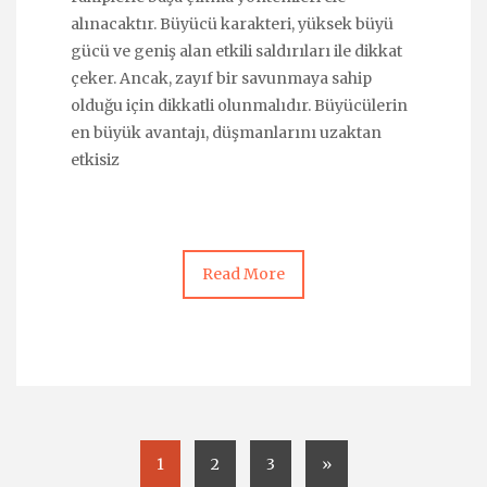
alınacaktır. Büyücü karakteri, yüksek büyü
gücü ve geniş alan etkili saldırıları ile dikkat
çeker. Ancak, zayıf bir savunmaya sahip
olduğu için dikkatli olunmalıdır. Büyücülerin
en büyük avantajı, düşmanlarını uzaktan
etkisiz
Read More
1
2
3
»