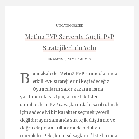
UNCATEGORIZED
Metin2 PVP Serverda Güçlü PvP
Stratejilerinin Yolu
ON MAYIS 9, 2025 BY
ADMIN
B
u makalede, Metin2 PVP sunucularında
etkili PvP stratejilerini keşfedeceğiz.
Oyuncuların zafer kazanmasına
yardımcı olacak ipuçları ve taktikler
sunulacaktır. PvP savaşlarında başarılı olmak
için sadece iyi bir karakter seçmek yeterli
değildir; aynı zamanda stratejik düşünme ve
doğru ekipman kullanımı da oldukça
önemlidir. Peki, bu nasıl sağlanır? İşte burada