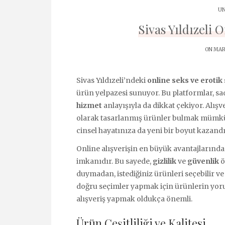
UN
Sivas Yıldızeli 
ON MART
Sivas Yıldızeli’ndeki
online seks ve erotik
ürün yelpazesi sunuyor. Bu platformlar, sad
hizmet
anlayışıyla da dikkat çekiyor. Alışv
olarak tasarlanmış ürünler bulmak mümkün.
cinsel hayatınıza da yeni bir boyut kazand
Online alışverişin en büyük avantajlarında
imkanıdır. Bu sayede,
gizlilik
ve
güvenlik
ö
duymadan, istediğiniz ürünleri seçebilir ve
doğru seçimler yapmak için ürünlerin yor
alışveriş yapmak oldukça önemli.
Ürün Çeşitliliği ve Kalitesi