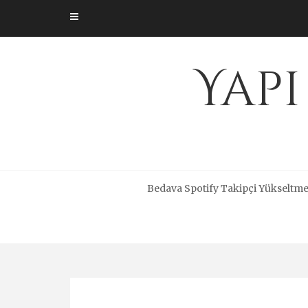
Skip
to
content
Yapı
Bedava Spotify Takipçi Yükseltm