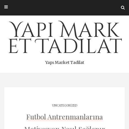
Skip
to
content
Yapı Mark
et Tadilat
Yapı Market Tadilat
UNCATEGORIZED
Futbol Antrenmanlarına