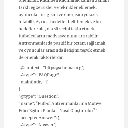
önemlidir. Rutinden kaçınarak zaman zaman
farklı egzersizler ve teknikler eklemek,
oyuncuların ilgisini ve enerjisini yüksek
tutabilir. Ayrıca, hedefler belirlemek ve bu
hedeflere ulaşma sürecini takip etmek,
futbolcuların motivasyonunu artırabilir.
Antrenmanlarda pozitif bir ortam sağlamak
ve oyuncular arasında iletişimi teşvik etmek
de önemli faktörlerdir.
“@context”: “https://schema.org”,
“@type”: “FAQPage”,
“mainEntity”: [
{
“@type”: “Question”,
“name”: “Futbol Antrenmanlarına Motive
Edici Eğitim Planları Nasıl Oluşturulur?”,
“acceptedAnswer”: {
“@type”: “Answer”,