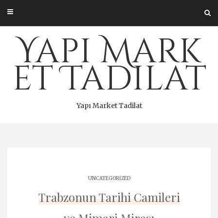
Skip
to
content
Yapı Mark
et Tadilat
Yapı Market Tadilat
UNCATEGORIZED
Trabzonun Tarihi Camileri