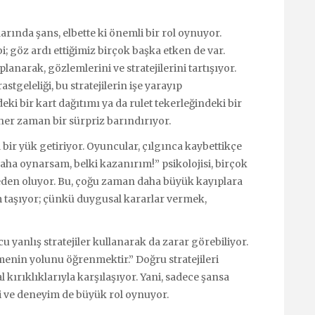
rında şans, elbette ki önemli bir rol oynuyor.
i; göz ardı ettiğimiz birçok başka etken de var.
anarak, gözlemlerini ve stratejilerini tartışıyor.
geleliği, bu stratejilerin işe yarayıp
ki bir kart dağıtımı ya da rulet tekerleğindeki bir
 her zaman bir sürpriz barındırıyor.
 bir yük getiriyor. Oyuncular, çılgınca kaybettikçe
daha oynarsam, belki kazanırım!” psikolojisi, birçok
en oluyor. Bu, çoğu zaman daha büyük kayıplara
 taşıyor; çünkü duygusal kararlar vermek,
 yanlış stratejiler kullanarak da zarar görebiliyor.
enin yolunu öğrenmektir.” Doğru stratejileri
kırıklıklarıyla karşılaşıyor. Yani, sadece şansa
i ve deneyim de büyük rol oynuyor.