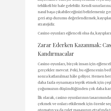
tehlikeli bir hale gelebilir. Kendi sınırlar
nasıl başa çıkabileceğinizi belirlemeniz g
geri atıp durumu değerlendirmek, kayıpları
stratejidir.
Casino oyunları eğlenceli olsa da, kayıplar
Zarar Ederken Kazanmak: Cas
Kandırmacalar
Casino oyunları, birçok insan için eğlencel
gerçekler mevcut. Peki, bu eğlencenin be
sonra katlanılmaz hâle geliyor. Hemen hem
daha fazla oynamaya teşvik etmek için çeşi
çoğumuzun düşündüğünden çok daha kar
İlk olarak, casino oyunlarının tasarımında 
çekmek ve onları etkilemek için özenle seçil
otomatın ya da rulet masasının etrafında to