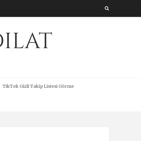
dilat
TikTok Gizli Takip Listesi Görme