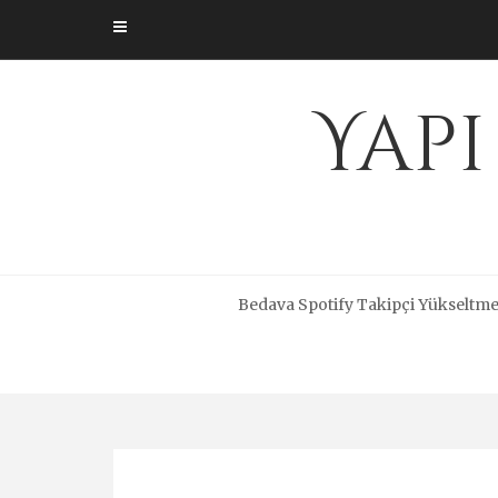
Skip
to
content
Yapı
Bedava Spotify Takipçi Yükseltm