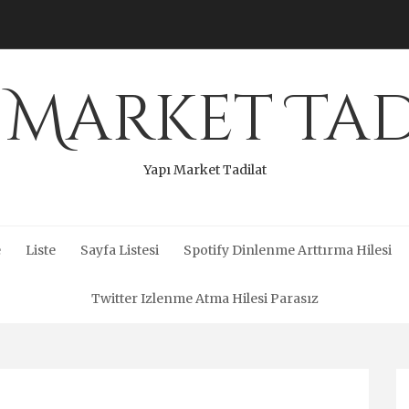
 Market Ta
Yapı Market Tadilat
e
Liste
Sayfa Listesi
Spotify Dinlenme Arttırma Hilesi
Twitter Izlenme Atma Hilesi Parasız