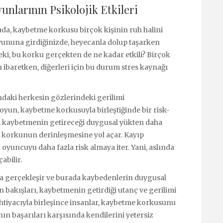
nlarının Psikolojik Etkileri
da, kaybetme korkusu birçok kişinin ruh halini
oyununa girdiğinizde, heyecanla dolup taşarken
ki, bu korku gerçekten de ne kadar etkili? Birçok
 ibaretken, diğerleri için bu durum stres kaynağı
daki herkesin gözlerindeki gerilimi
 oyun, kaybetme korkusuyla birleştiğinde bir risk-
ı, kaybetmenin getireceği duygusal yükten daha
bu korkunun derinleşmesine yol açar. Kayıp
oyuncuyu daha fazla risk almaya iter. Yani, aslında
abilir.
da gerçekleşir ve burada kaybedenlerin duygusal
n bakışları, kaybetmenin getirdiği utanç ve gerilimi
 ihtiyacıyla birleşince insanlar, kaybetme korkusunu
ın başarıları karşısında kendilerini yetersiz