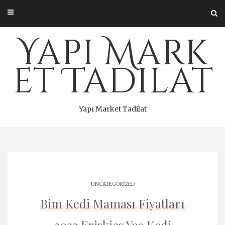
Skip
to
content
Yapı Mark
et Tadilat
Yapı Market Tadilat
UNCATEGORIZED
Bim Kedi Maması Fiyatları