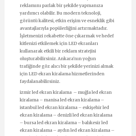
reklamını parlak bir şekilde yapmanıza
yardımcı olabilir. Bu modern teknoloji,
görüntü kalitesi, etkin erişim ve esneklik gibi
avantajlarıyla popülerliğini artırmaktadır.
İşletmenizi rekabette öne çıkarmak ve hedef
kitlenizi etkilemek için LED ekranları
kullanarak etkili bir reklam stratejisi
oluşturabilirsiniz. Ankara'nın yoğun
trafiğinde göz alıcı bir şekilde yerinizi almak
için LED ekran kiralama hizmetlerinden
faydalanabilirsiniz.
izmir led ekran kiralama
–
muğla led ekran
kiralama
–
manisa led ekran kiralama
–
istanbul led ekran kiralama
–
eskişehir led
ekran kiralama
–
denizli led ekran kiralama
–
bursa led ekran kiralama
–
balıkesir led
ekran kiralama
–
aydın led ekran kiralama
–