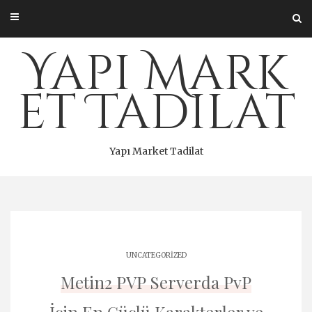
Skip
to
content
Yapı Mark
et Tadilat
Yapı Market Tadilat
UNCATEGORIZED
Metin2 PVP Serverda PvP