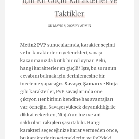
İçin En Güçlü Karakterler ve
Taktikler
ON MAYIS 8, 2025 BY
ADMIN
Metin2 PVP
sunucularında, karakter seçimi
ve bu karakterlerin yetenekleri, savaşı
kazanmanızda kritik bir rol oynar. Peki,
hangi karakterler en güçlü? İşte, bu sorunun
cevabını bulmak için derinlemesine bir
inceleme yapacağız.
Savaşçı
,
Şaman
ve
Ninja
gibi karakterler, PvP savaşlarında öne
çıkıyor. Her birinin kendine has avantajları
var; örneğin, Savaşçı yüksek dayanıklılığı ile
dikkat çekerken, Ninja’nın hızı ve ani
saldırıları rakipleri şaşırtabilir. Hangi
karakteri seçeceğinize karar vermeden önce,
bu karakterlerin yeteneklerini ve PvP’deki