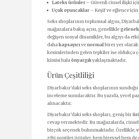
Lateks ürünler
– Güvenli cinsel ilişki içi
Uçuk oyuncaklar
– Keşif ve eğlence için 
Seks shoplarının toplumsal algısı, Diyarbak
mağazalara bakış açısı, genellikle
gelenek
değişen sosyal dinamikler, bu algıyı da etk
daha
kapsayıcı
ve
normal
birer yer olara
kesimlerinden gelen tepkiler ise oldukça çeş
kimisi hala
önyargılı
yaklaşmaktadır.
Ürün Çeşitliliği
Diyarbakır’daki seks shoplarının sunduğu ü
inceleme sunulacaktır. Bu yazıda, yerel paz
alınacaktır.
Diyarbakır’daki seks shopları, geniş bir
ür
cevap vermektedir. Bu mağazalarda, cinsel
birçok seçenek bulunmaktadır. Özellikle,
v
gibi popüler ürünler, hem bireysel hem de ç