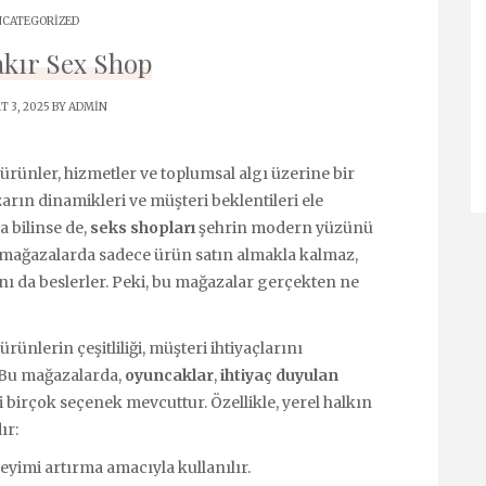
CATEGORIZED
kır Sex Shop
 3, 2025 BY
ADMIN
rünler, hizmetler ve toplumsal algı üzerine bir
arın dinamikleri ve müşteri beklentileri ele
a bilinse de,
seks shopları
şehrin modern yüzünü
bu mağazalarda sadece ürün satın almakla kalmaz,
ı da beslerler. Peki, bu mağazalar gerçekten ne
ünlerin çeşitliliği, müşteri ihtiyaçlarını
 Bu mağazalarda,
oyuncaklar
,
ihtiyaç duyulan
i birçok seçenek mevcuttur. Özellikle, yerel halkın
ır:
yimi artırma amacıyla kullanılır.