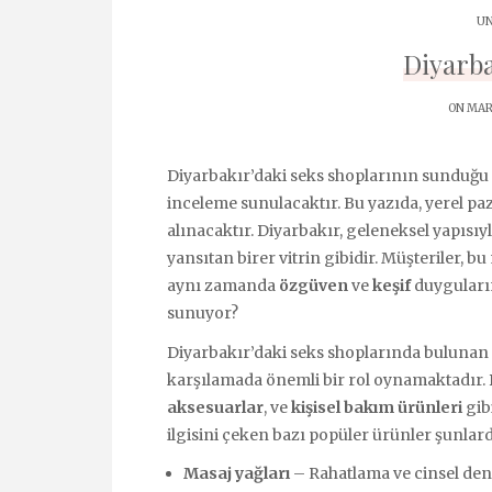
UN
Diyarba
ON MART
Diyarbakır’daki seks shoplarının sunduğu ü
inceleme sunulacaktır. Bu yazıda, yerel paz
alınacaktır. Diyarbakır, geleneksel yapısıyl
yansıtan birer vitrin gibidir. Müşteriler, 
aynı zamanda
özgüven
ve
keşif
duyguların
sunuyor?
Diyarbakır’daki seks shoplarında bulunan ür
karşılamada önemli bir rol oynamaktadır.
aksesuarlar
, ve
kişisel bakım ürünleri
gib
ilgisini çeken bazı popüler ürünler şunlard
Masaj yağları
– Rahatlama ve cinsel dene