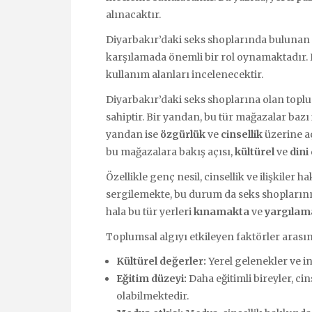
alınacaktır.
Diyarbakır’daki seks shoplarında bulunan ür
karşılamada önemli bir rol oynamaktadır.
kullanım alanları incelenecektir.
Diyarbakır’daki seks shoplarına olan topl
sahiptir. Bir yandan, bu tür mağazalar baz
yandan ise
özgürlük
ve
cinsellik
üzerine aç
bu mağazalara bakış açısı,
kültürel
ve
dini
Özellikle genç nesil, cinsellik ve ilişkiler
sergilemekte, bu durum da seks shoplarını
hala bu tür yerleri
kınamakta
ve
yargılam
Toplumsal algıyı etkileyen faktörler arası
Kültürel değerler:
Yerel gelenekler ve in
Eğitim düzeyi:
Daha eğitimli bireyler, ci
olabilmektedir.