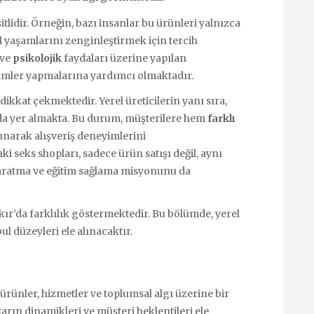
tlidir. Örneğin, bazı insanlar bu ürünleri yalnızca
l yaşamlarını zenginleştirmek için tercih
ve
psikolojik
faydaları üzerine yapılan
eçimler yapmalarına yardımcı olmaktadır.
ikkat çekmektedir. Yerel üreticilerin yanı sıra,
rda yer almakta. Bu durum, müşterilere hem
farklı
unarak alışveriş deneyimlerini
ki seks shopları, sadece ürün satışı değil, aynı
aratma ve eğitim sağlama misyonunu da
kır’da farklılık göstermektedir. Bu bölümde, yerel
ul düzeyleri ele alınacaktır.
rünler, hizmetler ve toplumsal algı üzerine bir
arın dinamikleri ve müşteri beklentileri ele