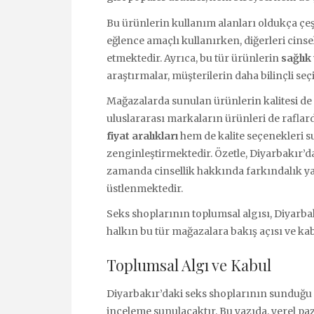
Bu ürünlerin kullanım alanları oldukça çeşi
eğlence amaçlı kullanırken, diğerleri cinse
etmektedir. Ayrıca, bu tür ürünlerin
sağlık
araştırmalar, müşterilerin daha bilinçli s
Mağazalarda sunulan ürünlerin kalitesi de d
uluslararası markaların ürünleri de rafla
fiyat aralıkları
hem de kalite seçenekleri s
zenginleştirmektedir. Özetle, Diyarbakır’da
zamanda cinsellik hakkında farkındalık y
üstlenmektedir.
Seks shoplarının toplumsal algısı, Diyarba
halkın bu tür mağazalara bakış açısı ve kab
Toplumsal Algı ve Kabul
Diyarbakır’daki seks shoplarının sunduğu ü
inceleme sunulacaktır. Bu yazıda, yerel paz