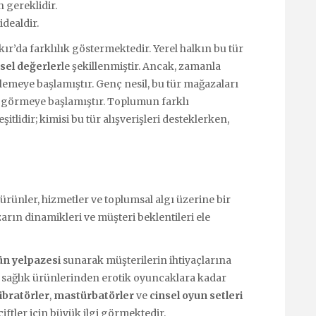
n gereklidir.
idealdir.
ır’da farklılık göstermektedir. Yerel halkın bu tür
sel değerler
le şekillenmiştir. Ancak, zamanla
ilemeye başlamıştır. Genç nesil, bu tür mağazaları
k görmeye başlamıştır. Toplumun farklı
itlidir; kimisi bu tür alışverişleri desteklerken,
rünler, hizmetler ve toplumsal algı üzerine bir
arın dinamikleri ve müşteri beklentileri ele
ün yelpazesi
sunarak müşterilerin ihtiyaçlarına
 sağlık ürünlerinden erotik oyuncaklara kadar
ibratörler
,
mastürbatörler
ve
cinsel oyun setleri
iftler için büyük ilgi görmektedir.