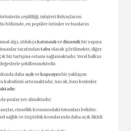
ünlerin çeşitliliği, müşteri ihtiyaçlarını
 Bu bölümde, en popüler ürünler ve bunların
umsal algı, oldukça
katmanlı
ve
dinamik
bir yapıya
ı insanlar tarafından
tabu
olarak görülmekte, diğer
ık bir tartışma ortamı sağlamaktadır. Yerel halkın
değerlerle şekillenmektedir.
 hakkında daha
açık
ve
kapsayıcı
bir yaklaşım
n kabulünü artırmaktadır. Ancak, bazı kesimler
aktadır
.
nda şunlar yer almaktadır:
ançlar, cinsellik konusundaki tutumları belirler.
nsel sağlık ve özgürlük konularında daha açık fikirli