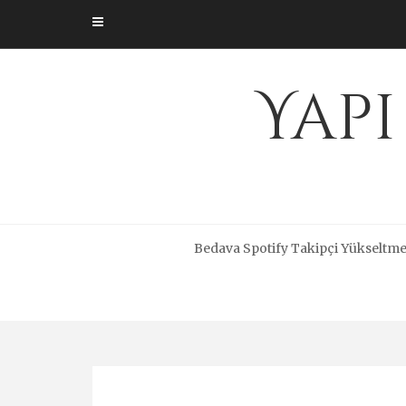
Skip
to
content
Yapı
Bedava Spotify Takipçi Yükseltm