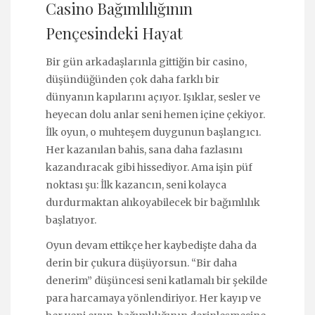
Casino Bağımlılığının
Pençesindeki Hayat
Bir gün arkadaşlarınla gittiğin bir casino,
düşündüğünden çok daha farklı bir
dünyanın kapılarını açıyor. Işıklar, sesler ve
heyecan dolu anlar seni hemen içine çekiyor.
İlk oyun, o muhteşem duygunun başlangıcı.
Her kazanılan bahis, sana daha fazlasını
kazandıracak gibi hissediyor. Ama işin püf
noktası şu: İlk kazancın, seni kolayca
durdurmaktan alıkoyabilecek bir bağımlılık
başlatıyor.
Oyun devam ettikçe her kaybedişte daha da
derin bir çukura düşüyorsun. “Bir daha
denerim” düşüncesi seni katlamalı bir şekilde
para harcamaya yönlendiriyor. Her kayıp ve