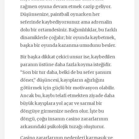
rağmen oyuna devam etmek cazip geliyor.
Düşünsenize, paintball oynarken her
seferinde kaybediyorsunuz ama adrenalin
dolu bir ortamdesiniz. Bağımlılıklar, bu farklı
dinamiklerle çoğalır; bir oyunda kaybetmek,
başka bir oyunda kazanma umudunu besler.
Bir başka dikkat çekici unsur ise, kaybedilen
paranın üstüne daha fazla koyma isteğidir.
“Son bir tur daha, belki de bu sefer şansım
döner,” düşüncesi, kayıpların ağırlığını
götürmek için güçlü bir motivasyon olabilir.
Ancak bu, kaybı telafi etmekten ziyade daha
büyük kayıplara yol açar ve sarmal bir
döngüye girmenize neden olur. İşte bu
döngü, çoğu insanın casino zararlarının
arkasındaki psikolojik tuzağı oluşturur.
Casino zararlarının nedenleri karmaşık ve