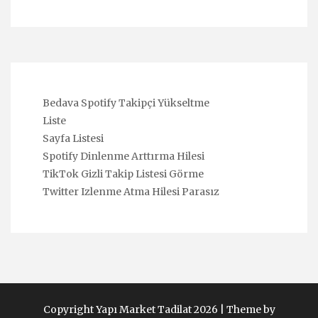
Bedava Spotify Takipçi Yükseltme
Liste
Sayfa Listesi
Spotify Dinlenme Arttırma Hilesi
TikTok Gizli Takip Listesi Görme
Twitter Izlenme Atma Hilesi Parasız
Copyright Yapı Market Tadilat 2026 |
Theme by