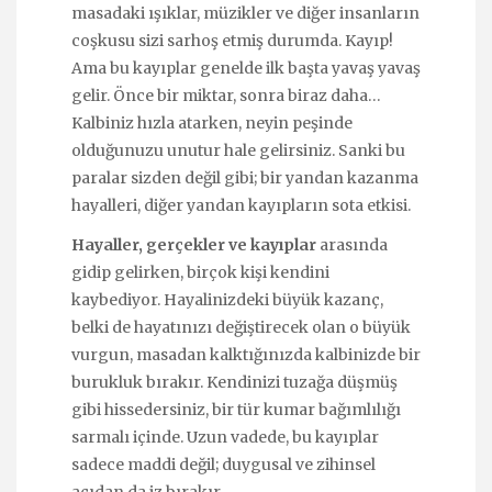
masadaki ışıklar, müzikler ve diğer insanların
coşkusu sizi sarhoş etmiş durumda. Kayıp!
Ama bu kayıplar genelde ilk başta yavaş yavaş
gelir. Önce bir miktar, sonra biraz daha…
Kalbiniz hızla atarken, neyin peşinde
olduğunuzu unutur hale gelirsiniz. Sanki bu
paralar sizden değil gibi; bir yandan kazanma
hayalleri, diğer yandan kayıpların sota etkisi.
Hayaller, gerçekler ve kayıplar
arasında
gidip gelirken, birçok kişi kendini
kaybediyor. Hayalinizdeki büyük kazanç,
belki de hayatınızı değiştirecek olan o büyük
vurgun, masadan kalktığınızda kalbinizde bir
burukluk bırakır. Kendinizi tuzağa düşmüş
gibi hissedersiniz, bir tür kumar bağımlılığı
sarmalı içinde. Uzun vadede, bu kayıplar
sadece maddi değil; duygusal ve zihinsel
açıdan da iz bırakır.