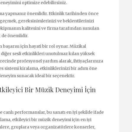
eneyimini optimize edebilirsiniz.
lama yapmanız önemlidir. Etkinlik tarihinden önce
 geçmek, gereksinimlerinizi ve beklentilerinizi
ekipmanın kalitesini ve firma tarafından sunulan
 de önemlidir.
n başarısı için hayati bir rol oynar. Müzikal
iğer sesli etkinlikleri unutulmaz kılan yüksek
ürecinde profesyonel yardım alarak, ihtiyaçlarınıza
s sistemi kiralama, etkinliklerinizi bir adım öne
 deneyim sunacak ideal bir seçenektir.
tkileyici Bir Müzik Deneyimi İçin
 canlı performanslar, bu sanatı en iyi şekilde ifade
lama, etkileyici bir müzik deneyimi için en iyi
lere, gruplara veya organizatörlere konserler,