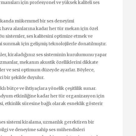
ormansları için profesyonel ve yüksek kaliteli ses
 mekanda mükemmel bir ses deneyimi
k hava alanlarına kadar her tür mekan için özel
Bu sistemler, ses kalitesini optimize etmek ve
 sunmak için gelişmiş teknolojilerle donatılmıştır.
ler, kiraladığınız ses sisteminin kurulumunu yapar
uzmanlar, mekanın akustik özelliklerini dikkate
ler ve sesi optimum düzeyde ayarlar. Böylece,
i bir şekilde duyulur.
lı bütçe ve ihtiyaçlara yönelik çeşitlilik sunar.
dyum etkinliğine kadar her tür organizasyon için
i, etkinlik süresine bağlı olarak esneklik gösterir
es sistemi kiralama, uzmanlık gerektiren bir
bilgi ve deneyime sahip ses mühendisleri