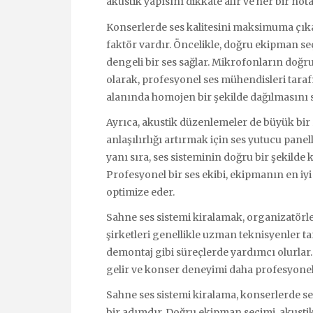
akustik yapısını dikkate alır ve her bir not
Konserlerde ses kalitesini maksimuma çık
faktör vardır. Öncelikle, doğru ekipman seç
dengeli bir ses sağlar. Mikrofonların doğr
olarak, profesyonel ses mühendisleri tara
alanında homojen bir şekilde dağılmasını s
Ayrıca, akustik düzenlemeler de büyük bir
anlaşılırlığı artırmak için ses yutucu pane
yanı sıra, ses sisteminin doğru bir şekilde
Profesyonel bir ses ekibi, ekipmanın en iyi 
optimize eder.
Sahne ses sistemi kiralamak, organizatörle
şirketleri genellikle uzman teknisyenler t
demontaj gibi süreçlerde yardımcı olurlar
gelir ve konser deneyimi daha profesyonel 
Sahne ses sistemi kiralama, konserlerde 
bir adımdır. Doğru ekipman seçimi, akusti