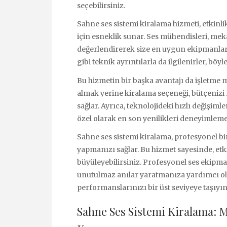
seçebilirsiniz.
Sahne ses sistemi kiralama hizmeti, etkinl
için esneklik sunar. Ses mühendisleri, me
değerlendirerek size en uygun ekipmanları
gibi teknik ayrıntılarla da ilgilenirler, böy
Bu hizmetin bir başka avantajı da işletme m
almak yerine kiralama seçeneği, bütçenizi 
sağlar. Ayrıca, teknolojideki hızlı değişim
özel olarak en son yenilikleri deneyimleme
Sahne ses sistemi kiralama, profesyonel bi
yapmanızı sağlar. Bu hizmet sayesinde, etkil
büyüleyebilirsiniz. Profesyonel ses ekipm
unutulmaz anılar yaratmanıza yardımcı olur
performanslarınızı bir üst seviyeye taşıyın
Sahne Ses Sistemi Kiralama: Mü