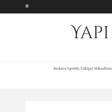
Skip
to
content
Yapı
Bedava Spotify Takipçi Yükseltm