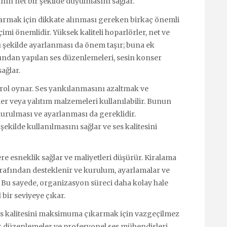
anın net bir şekilde duyulmasını sağlar.
armak için dikkate alınması gereken birkaç önemli
imi önemlidir. Yüksek kaliteli hoparlörler, net ve
u şekilde ayarlanması da önem taşır; buna ek
fından yapılan ses düzenlemeleri, sesin konser
ağlar.
 rol oynar. Ses yankılanmasını azaltmak ve
ller veya yalıtım malzemeleri kullanılabilir. Bunun
 kurulması ve ayarlanması da gereklidir.
şekilde kullanılmasını sağlar ve ses kalitesini
re esneklik sağlar ve maliyetleri düşürür. Kiralama
arafından desteklenir ve kurulum, ayarlamalar ve
. Bu sayede, organizasyon süreci daha kolay hale
bir seviyeye çıkar.
ses kalitesini maksimuma çıkarmak için vazgeçilmez
k düzenlemeler ve profesyonel ses mühendisleri