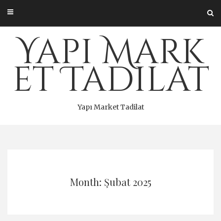
Skip
to
content
Yapı Mark
et Tadilat
Yapı Market Tadilat
Month: Şubat 2025