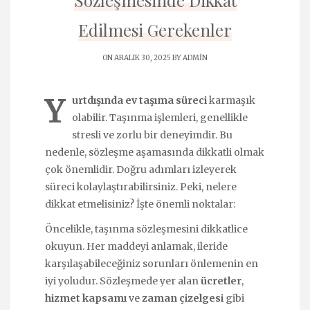
Sözleşmesinde Dikkat
Edilmesi Gerekenler
ON ARALIK 30, 2025 BY
ADMIN
Y
urtdışında ev taşıma süreci
karmaşık
olabilir. Taşınma işlemleri, genellikle
stresli ve zorlu bir deneyimdir. Bu
nedenle, sözleşme aşamasında dikkatli olmak
çok önemlidir. Doğru adımları izleyerek
süreci kolaylaştırabilirsiniz. Peki, nelere
dikkat etmelisiniz? İşte önemli noktalar:
Öncelikle, taşınma sözleşmesini dikkatlice
okuyun. Her maddeyi anlamak, ileride
karşılaşabileceğiniz sorunları önlemenin en
iyi yoludur. Sözleşmede yer alan
ücretler
,
hizmet kapsamı
ve
zaman çizelgesi
gibi