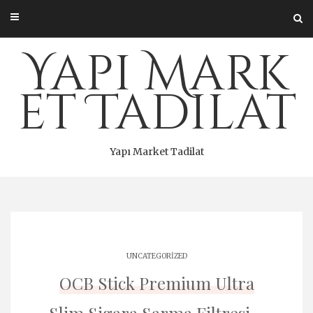
Skip
to
content
Yapı Mark
et Tadilat
Yapı Market Tadilat
UNCATEGORIZED
OCB Stick Premium Ultra